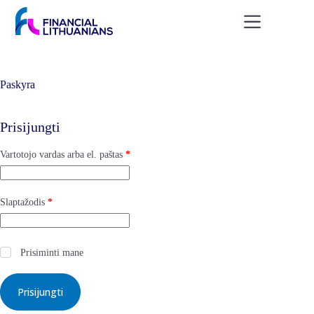
Skip
to
content
Paskyra
Prisijungti
Privalomas
Vartotojo vardas arba el. paštas
*
Privalomas
Slaptažodis
*
Prisiminti mane
Prisijungti