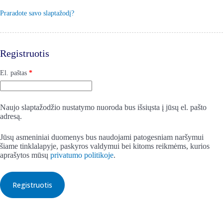
Praradote savo slaptažodį?
Registruotis
Privalomas
El. paštas
*
Naujo slaptažodžio nustatymo nuoroda bus išsiųsta į jūsų el. pašto
adresą.
Jūsų asmeniniai duomenys bus naudojami patogesniam naršymui
šiame tinklalapyje, paskyros valdymui bei kitoms reikmėms, kurios
aprašytos mūsų
privatumo politikoje
.
Registruotis