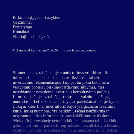
Pirkimo sąlygos ir taisyklės
Grąžinimai
Pristatymas
Kontaktai
Naudojimosi taisyklės
© „Financial Lithuanians“, 2026 m. Visos teisės saugomos.
Ši interneto svetainė ir joje esantis turinys yra skirtas tik
informaciniams bei edukaciniams tikslams – tai nėra
investavimo rekomendacijos, taip pat tai jokiu būdu nėra
vertybinių popierių pirkimo/pardavimo siūlymas, mes
neteikiame ir nesiūlome investicijų konsultavimo paslaugų.
Informacija šioje svetainėje, straipsniai, vaizdo medžiaga,
nuorodos ar bet koks kitas turinys, ar pareiškimai dėl prekybos
rinkų ar kitos finansinės informacijos yra gaunami iš šaltinių,
kurie, mūsų nuomone, yra patikimi, tačiau neužtikrina ir
negarantuoja šios informacijos savalaikiškumo ar tikslumo.
Niekas šioje svetainėje neturėtų būti suprantama taip, kad būtų
galima tvirtinti ar pareikšti, jog ankstesni rezultatai yra būsimų
rezultatų rodiklis. Mes neatsakome už nuostolius ar bet kokias