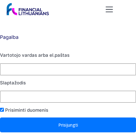
Skip
to
content
Pagalba
Vartotojo vardas arba el.paštas
Slaptažodis
Prisiminti duomenis