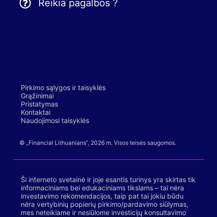
Reikia pagalbos ?
Pirkimo sąlygos ir taisyklės
Grąžinimai
Pristatymas
Kontaktai
Naudojimosi taisyklės
© „Financial Lithuanians“, 2026 m. Visos teisės saugomos.
Ši interneto svetainė ir joje esantis turinys yra skirtas tik
informaciniams bei edukaciniams tikslams – tai nėra
investavimo rekomendacijos, taip pat tai jokiu būdu
nėra vertybinių popierių pirkimo/pardavimo siūlymas,
mes neteikiame ir nesiūlome investicijų konsultavimo