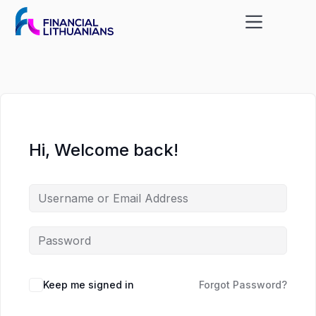
Skip
Skip
to
to
content
content
Hi, Welcome back!
Keep me signed in
Forgot Password?