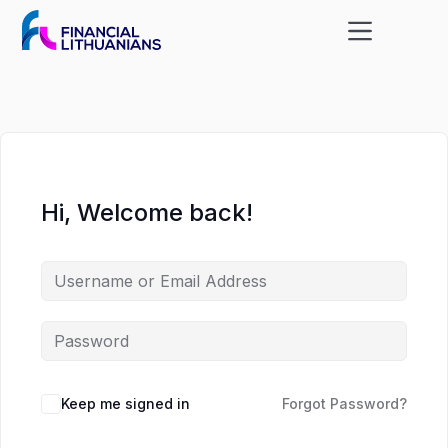
Skip
Skip
to
to
content
content
Hi, Welcome back!
Keep me signed in
Forgot Password?