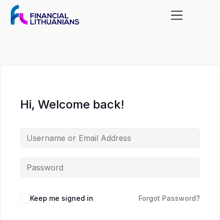
Skip
Skip
to
to
content
content
Hi, Welcome back!
Keep me signed in
Forgot Password?