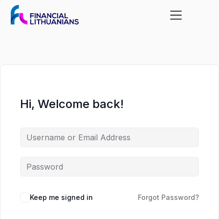
Skip
Skip
to
to
content
content
Hi, Welcome back!
Keep me signed in
Forgot Password?